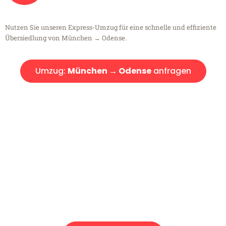
Nutzen Sie unseren Express-Umzug für eine schnelle und effiziente
Übersiedlung von München → Odense.
Umzug:
München → Odense
anfragen
Kostenlose Beratung!
Sie haben Fragen?
Sie haben Fragen zu Ihrem Transport oder benötigen eine Beratung
bezüglich Ihres Umzug?
Rufen Sie uns gerne an, unser Team aus Experten freut sich, Ihnen
kostenlos weiterzuhelfen!