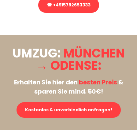
☎ +4915792653333
Stattdessen eine unverbindliche Anfrage senden
UMZUG:
MÜNCHEN
→ ODENSE:
Erhalten Sie hier den
besten Preis
&
sparen Sie mind. 50€!
Kostenlos & unverbindlich anfragen!