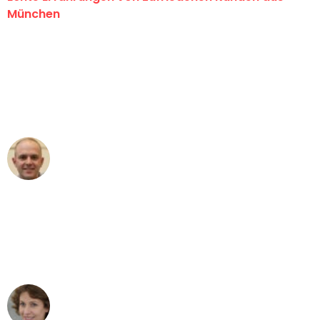
München
"Erste Klasse! Ein großes Dankeschön
an das gesamte Team von Sommer
Umzugsservice für ihren
außergewöhnlichen Service!"
Frederik F.
Umzug in München
"Besser hätte ich mir den Umzug von
München nach Wien nicht vorstellen
können - DANKE!"
Maria W
Umzug von München nach Wien