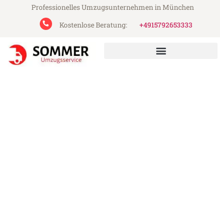
Professionelles Umzugsunternehmen in München
Kostenlose Beratung:
+4915792653333
Sommer Umzugsservice aus München
Umzug München Odense
Günstiger Umzug München Odense (ab
199€)
Express-Abwicklung in unter 24 Stunden!
Über 15 Jahre Erfahrung mit Umzügen!
Angebot erhalten in unter 30 Minuten!