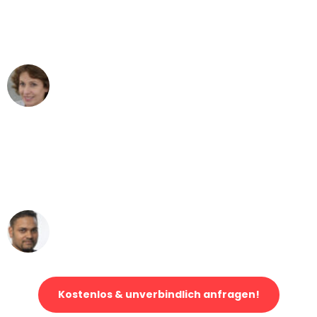
München nach Wien nicht vorstellen
können - DANKE!"
Maria W
Umzug von München nach Wien
"Mein Klavier kam in unter 24 Stunden
ohne einen Kratzer an - ein
erstklassiger Service!"
Ümit Y.
Klaviertransport in München
Kostenlos & unverbindlich anfragen!