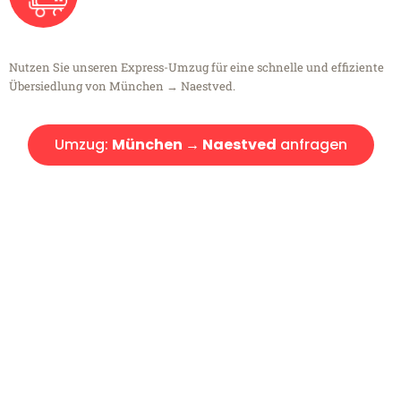
Nutzen Sie unseren Express-Umzug für eine schnelle und effiziente
Übersiedlung von München → Naestved.
Umzug:
München → Naestved
anfragen
Kostenlose Beratung!
Sie haben Fragen?
Sie haben Fragen zu Ihrem Transport oder benötigen eine Beratung
bezüglich Ihres Umzug?
Rufen Sie uns gerne an, unser Team aus Experten freut sich, Ihnen
kostenlos weiterzuhelfen!