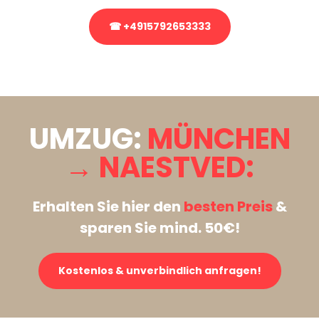
☎ +4915792653333
Stattdessen eine unverbindliche Anfrage senden
UMZUG:
MÜNCHEN
→ NAESTVED:
Erhalten Sie hier den
besten Preis
&
sparen Sie mind. 50€!
Kostenlos & unverbindlich anfragen!