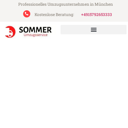
Professionelles Umzugsunternehmen in München
Kostenlose Beratung:
+4915792653333
Sommer Umzugsservice aus München
Umzug München Naestved
Günstiger Umzug München Naestved (ab
199€)
Express-Abwicklung in unter 24 Stunden!
Über 15 Jahre Erfahrung mit Umzügen!
Angebot erhalten in unter 30 Minuten!