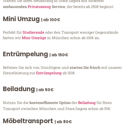
Starten Sie Ihren Neuanfang in Stara Sagora mit unserem
umfassenden
Privatumzug
Service
, der bereits ab 250€ beginnt.
Mini Umzug
| ab 100€
Perfekt für
Studierende
oder den Transport weniger Gegenstände
bieten wir
Mini-Umzüge
in München schon ab 100€ an.
Entrümpelung
| ab 150€
Befreien Sie sich von Unnötigem und
starten Sie frisch
mit unserer
Dienstleistung zur
Entrümpelung
ab 150€.
Beiladung
| ab 50€
Nutzen Sie die
kosteneffiziente Option
der
Beiladung
für Ihren
Transport zwischen München und Stara Sagora schon ab 50€.
Möbeltransport
| ab 80€