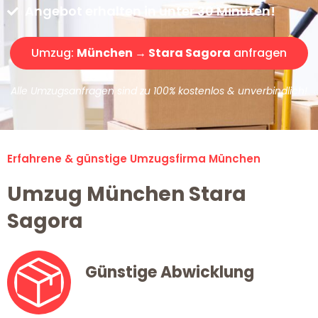
Angebot erhalten in unter 30 Minuten!
Umzug:
München → Stara Sagora
anfragen
Alle Umzugsanfragen sind zu 100% kostenlos & unverbindlich!
Erfahrene & günstige Umzugsfirma München
Umzug München Stara
Sagora
Günstige Abwicklung