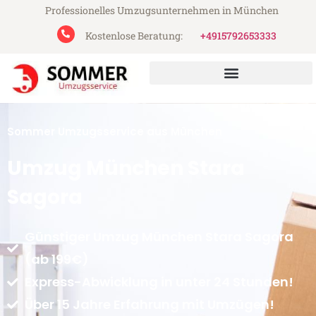
Professionelles Umzugsunternehmen in München
Kostenlose Beratung:
+4915792653333
Sommer Umzugsservice aus München
Umzug München Stara
Sagora
Günstiger Umzug München Stara Sagora
(ab 199€)
Express-Abwicklung in unter 24 Stunden!
Über 15 Jahre Erfahrung mit Umzügen!