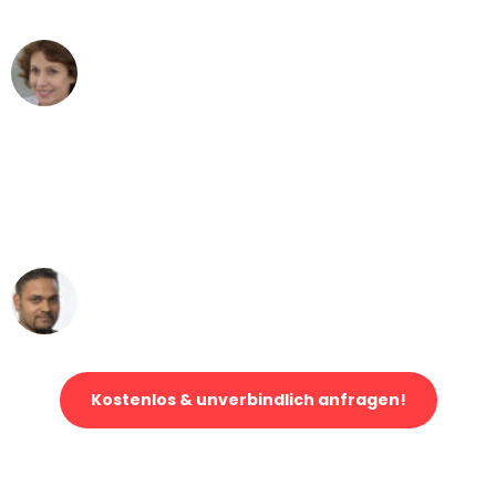
können - DANKE!"
Maria W
Umzug von München nach Wien
"Mein Klavier kam in unter 24 Stunden
ohne einen Kratzer an - ein
erstklassiger Service!"
Ümit Y.
Klaviertransport in München
Kostenlos & unverbindlich anfragen!
Jetzt anfragen und der nächste glückliche Kunde werden. Alle
Umzugsanfragen sind zu
100% kostenlos & unverbindlich!