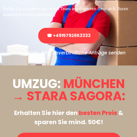
Rufen Sie uns gerne an, unser Team aus Experten freut sich, Ihnen
kostenlos weiterzuhelfen!
☎ +4915792653333
Stattdessen eine unverbindliche Anfrage senden
UMZUG:
MÜNCHEN
→ STARA SAGORA:
Erhalten Sie hier den
besten Preis
&
sparen Sie mind. 50€!